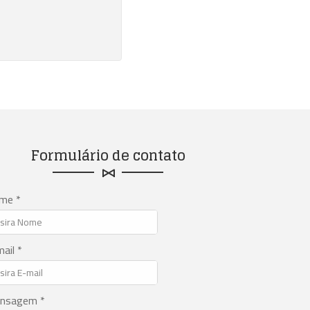
Formulário de contato
me *
ail *
nsagem *