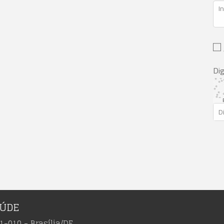
Dig
AÚDE
1-010 - Brasília/DF