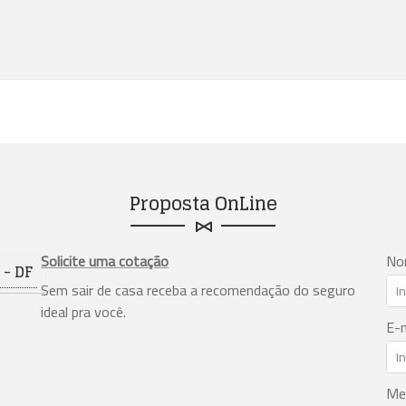
Proposta OnLine
Solicite uma cotação
No
- DF
Sem sair de casa receba a recomendação do seguro
ideal pra você.
E-m
Me