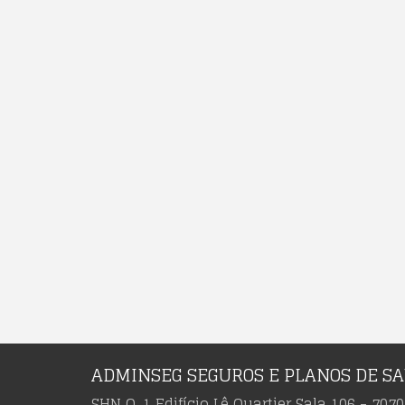
ADMINSEG SEGUROS E PLANOS DE S
SHN Q. 1 Edifício Lê Quartier Sala 106 - 7070